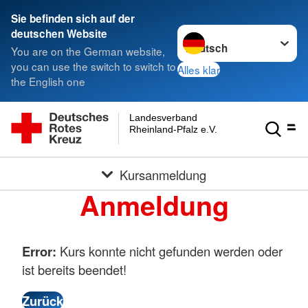
Sie befinden sich auf der
Sprache wechseln zu
deutschen Website
You are on the German website,
you can use the switch to switch to
Alles klar
the English one
Landesverband
Rheinland-Pfalz e.V.
Kursanmeldung
Anmeldung
Error:
Kurs konnte nicht gefunden werden oder
ist bereits beendet!