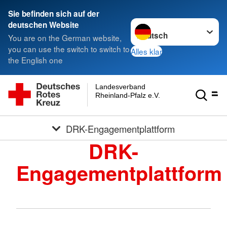
Sie befinden sich auf der
Sprache wechseln zu
deutschen Website
You are on the German website,
you can use the switch to switch to
Alles klar
the English one
Landesverband
Rheinland-Pfalz e.V.
DRK-Engagementplattform
DRK-
Engagementplattform