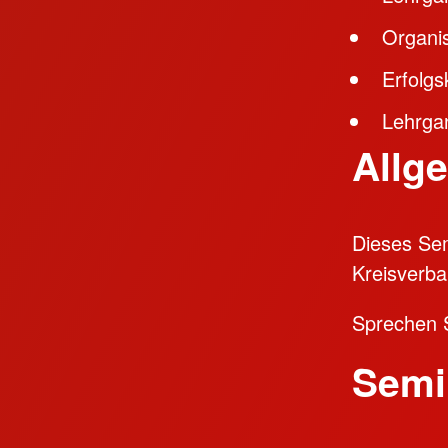
Organi
Erfolgs
Lehrga
Allg
Dieses Sem
Kreisverba
Sprechen S
Semi