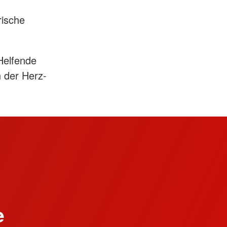
rische
 Helfende
 der Herz-
e