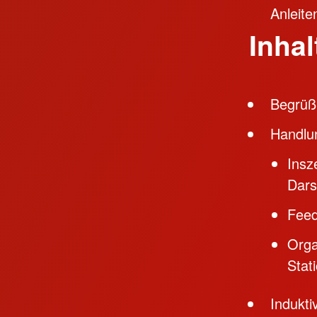
Anleite
Inhal
Begrüß
Handlu
Insz
Dars
Fee
Orga
Stat
Indukti