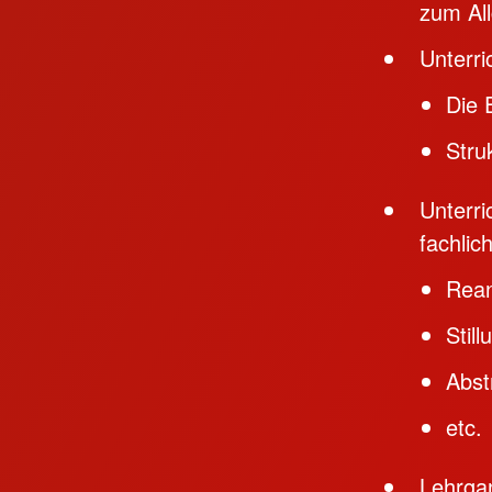
zum All
Unterr
Die 
Stru
Unterri
fachlic
Rean
Stil
Abst
etc.
Lehrga