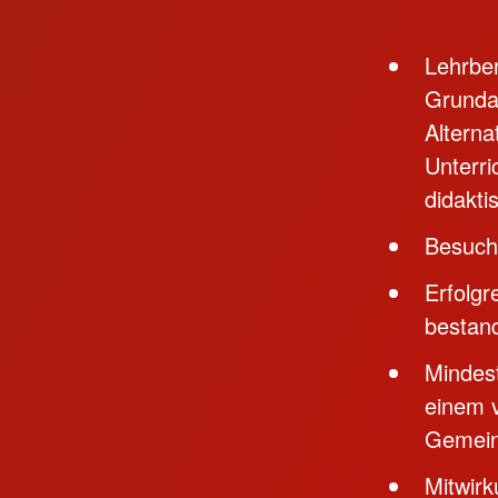
Lehrber
Grundau
Altern
Unterri
didakti
Besuch 
Erfolgr
bestan
Mindest
einem v
Gemein
Mitwirk