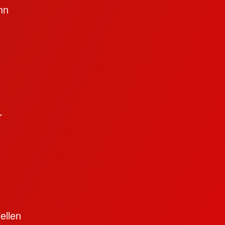
nn
r
ellen