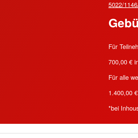
5022/1146
Gebü
Für Teiln
700,00 € i
Für alle w
1.400,00 €
*bei Inho