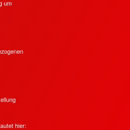
ag um
bezogenen
ellung
autet hier: