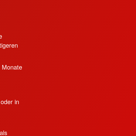
e
tigeren
12 Monate
 oder in
als