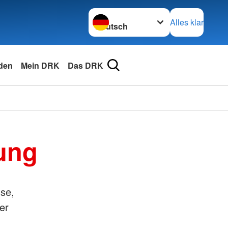
Sprache wechseln zu
Alles klar
den
Mein DRK
Das DRK
ung
se,
er