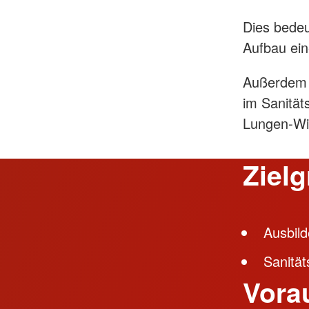
Dies bedeu
Aufbau ein
Außerdem w
im Sanität
Lungen-Wie
Ziel
Ausbild
Sanität
Vora