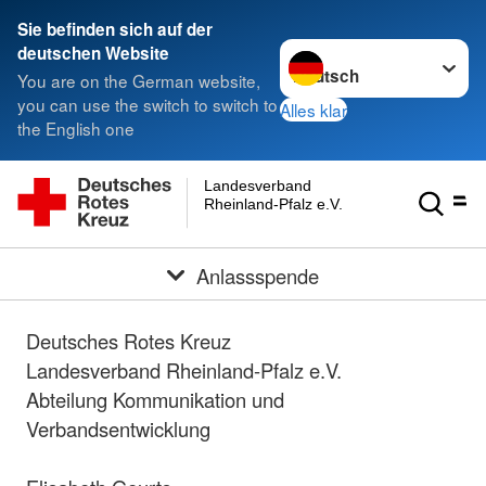
Sie befinden sich auf der
Sprache wechseln zu
deutschen Website
You are on the German website,
you can use the switch to switch to
Alles klar
the English one
Landesverband
Rheinland-Pfalz e.V.
Anlassspende
Deutsches Rotes Kreuz
Landesverband Rheinland-Pfalz e.V.
Abteilung Kommunikation und
Verbandsentwicklung