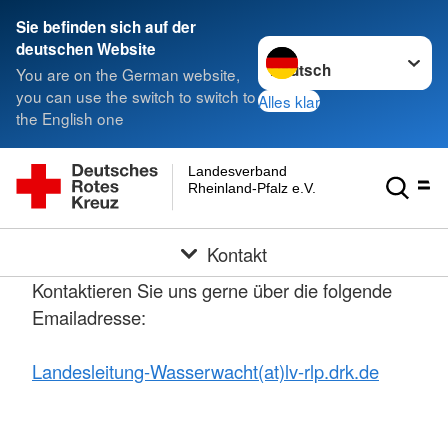
Sie befinden sich auf der
Sprache wechseln zu
deutschen Website
You are on the German website,
you can use the switch to switch to
Alles klar
the English one
Landesverband
Rheinland-Pfalz e.V.
Kontakt
Kontaktieren Sie uns gerne über die folgende
Emailadresse:
Landesleitung-Wasserwacht(at)lv-rlp.drk.de