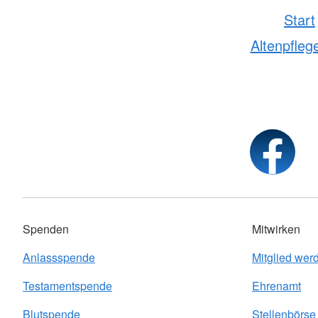
Start
Altenpfleg
Spenden
Mitwirken
Anlassspende
Mitglied wer
Testamentspende
Ehrenamt
Blutspende
Stellenbörs