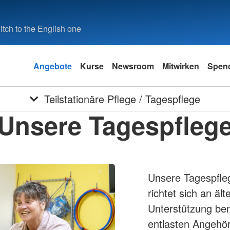
tch to the English one
Angebote
Kurse
Newsroom
Mitwirken
Spen
Teilstationäre Pflege / Tagespflege
Unsere Tagespfleg
Unsere Tagespfle
richtet sich an äl
Unterstützung ben
entlasten Angehör