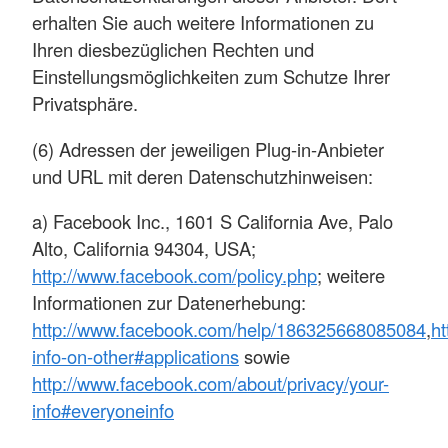
erhalten Sie auch weitere Informationen zu
Ihren diesbezüglichen Rechten und
Einstellungsmöglichkeiten zum Schutze Ihrer
Privatsphäre.
(6) Adressen der jeweiligen Plug-in-Anbieter
und URL mit deren Datenschutzhinweisen:
a) Facebook Inc., 1601 S California Ave, Palo
Alto, California 94304, USA;
http://www.facebook.com/policy.php
; weitere
Informationen zur Datenerhebung:
http://www.facebook.com/help/186325668085084
,
ht
info-on-other#applications
sowie
http://www.facebook.com/about/privacy/your-
info#everyoneinfo