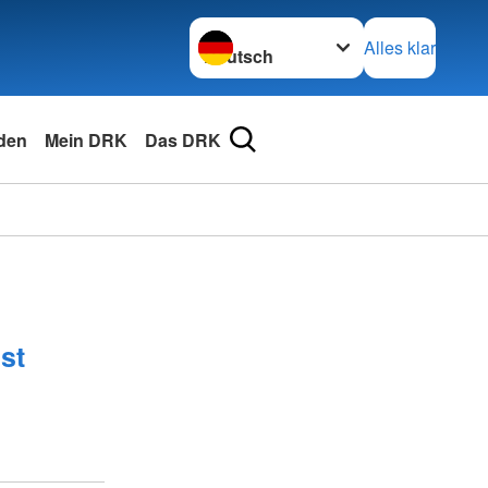
Sprache wechseln zu
Alles klar
den
Mein DRK
Das DRK
st