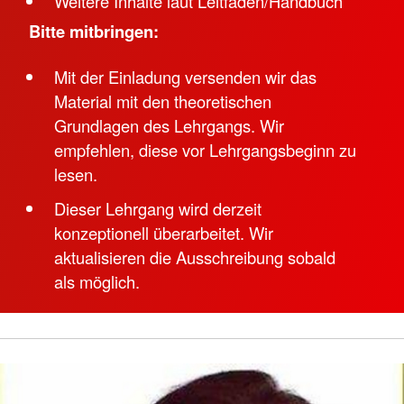
Weitere Inhalte laut Leitfaden/Handbuch
Bitte mitbringen:
Mit der Einladung versenden wir das
Material mit den theoretischen
Grundlagen des Lehrgangs. Wir
empfehlen, diese vor Lehrgangsbeginn zu
lesen.
Dieser Lehrgang wird derzeit
konzeptionell überarbeitet. Wir
aktualisieren die Ausschreibung sobald
als möglich.