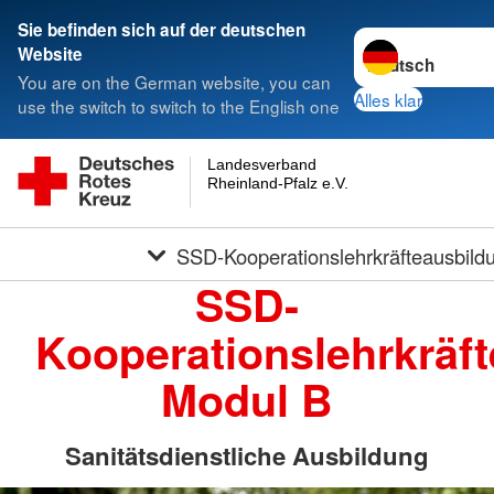
Sie befinden sich auf der deutschen
Sprache wechseln
Website
You are on the German website, you can
Alles klar
use the switch to switch to the English one
Landesverband
Rheinland-Pfalz e.V.
SSD-Kooperationslehrkräfteausbild
SSD-
Kooperationslehrkräf
Modul B
Sanitätsdienstliche Ausbildung