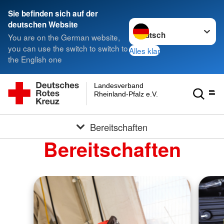
Sie befinden sich auf der
Sprache wechseln zu
deutschen Website
You are on the German website,
you can use the switch to switch to
Alles klar
the English one
Landesverband
Rheinland-Pfalz e.V.
Bereitschaften
Bereitschaften