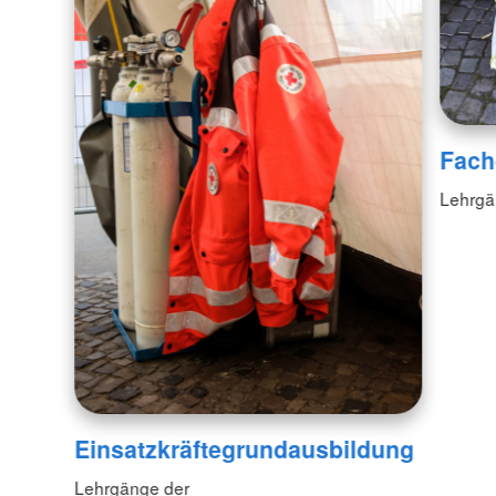
Fach
Lehrgä
Einsatzkräftegrundausbildung
Lehrgänge der