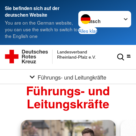
Sie befinden sich auf der
Sprache wechseln zu
deutschen Website
You are on the German website,
you can use the switch to switch to
Alles klar
the English one
Landesverband
Rheinland-Pfalz e.V.
Führungs- und Leitungkräfte
Führungs- und
Leitungskräfte