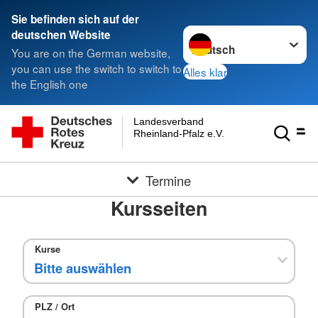
Sie befinden sich auf der
Sprache wechseln zu
deutschen Website
You are on the German website,
you can use the switch to switch to
Alles klar
the English one
Landesverband
Rheinland-Pfalz e.V.
Termine
Kursseiten
Kurse
PLZ / Ort