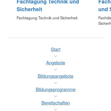
Fachtagung Technik und
Fach
Sicherheit
und 
Fachtagung Technik und Sicherheit
Fachdi
Sicherh
Start
Angebote
Bildungsangebote
Bildungsprogramme
Bereitschaften