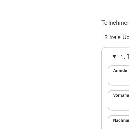
Teilnehmer
12 freie Ü
1. 
Anrede
Vornam
Nachna