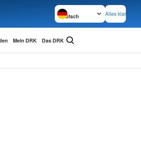
Sprache wechseln zu
Alles klar
den
Mein DRK
Das DRK