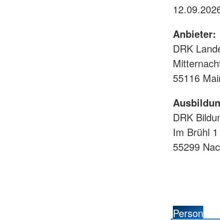
Anbieter:
DRK Lande
Mitternach
55116 Mai
Ausbildun
DRK Bildu
Im Brühl 1
55299 Na
Person