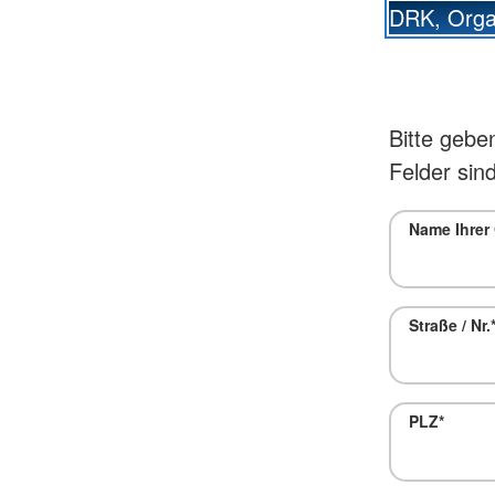
DRK, Organ
Bitte gebe
Felder sind
Name Ihrer
Straße / Nr.
PLZ
*