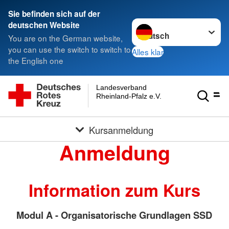
Sie befinden sich auf der
Sprache wechseln zu
deutschen Website
You are on the German website,
you can use the switch to switch to
Alles klar
the English one
Landesverband
Rheinland-Pfalz e.V.
Kursanmeldung
Anmeldung
Information zum Kurs
Modul A - Organisatorische Grundlagen SSD