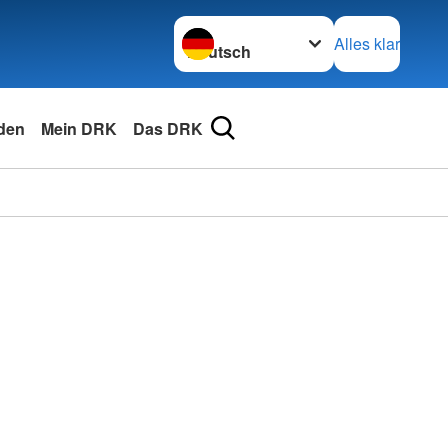
Sprache wechseln zu
Alles klar
den
Mein DRK
Das DRK