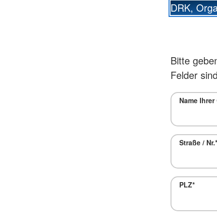
DRK, Organ
Bitte gebe
Felder sind
Name Ihrer
Straße / Nr.
PLZ
*