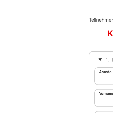
Teilnehmer
K
1. 
Anrede
Vornam