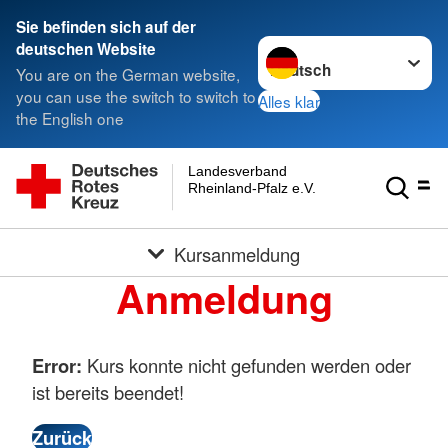
Sie befinden sich auf der
Sprache wechseln zu
deutschen Website
You are on the German website,
you can use the switch to switch to
Alles klar
the English one
Landesverband
Rheinland-Pfalz e.V.
Kursanmeldung
Anmeldung
Error:
Kurs konnte nicht gefunden werden oder
ist bereits beendet!