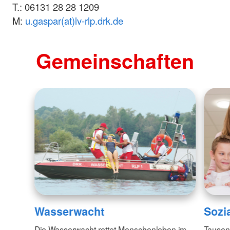
T.: 06131 28 28 1209
M:
u.gaspar(at)lv-rlp.drk.de
Gemeinschaften
Sozi
Wasserwacht
Tausend
Die Wasserwacht rettet Menschenleben im