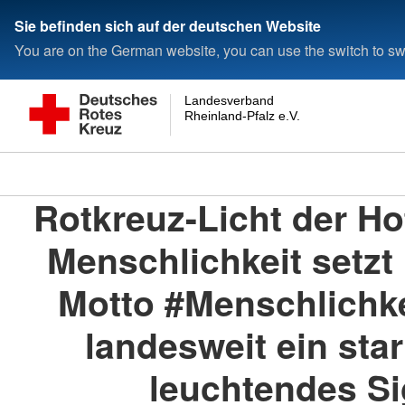
Sie befinden sich auf der deutschen Website
You are on the German website, you can use the switch to swi
Landesverband
Rheinland-Pfalz e.V.
Rotkreuz-Licht der H
Menschlichkeit setzt
Motto #Menschlichk
landesweit ein sta
leuchtendes Si