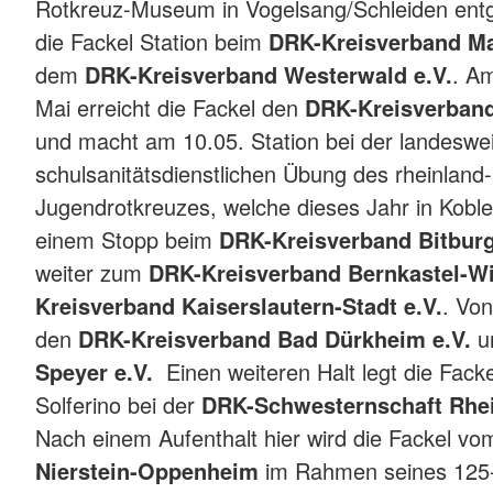
Rotkreuz-Museum in Vogelsang/Schleiden en
die Fackel Station beim
DRK-Kreisverband Ma
dem
DRK-Kreisverband Westerwald e.V.
. A
Mai erreicht die Fackel den
DRK-Kreisverband
und macht am 10.05. Station bei der landeswe
schulsanitätsdienstlichen Übung des rheinland-
Jugendrotkreuzes, welche dieses Jahr in Koble
einem Stopp beim
DRK-Kreisverband Bitburg
weiter zum
DRK-Kreisverband Bernkastel-Wi
Kreisverband Kaiserslautern-Stadt e.V.
. Von
den
DRK-Kreisverband Bad Dürkheim e.V.
u
Speyer e.V.
Einen weiteren Halt legt die Fac
Solferino bei der
DRK-Schwesternschaft Rhei
Nach einem Aufenthalt hier wird die Fackel v
Nierstein-Oppenheim
im Rahmen seines 125-