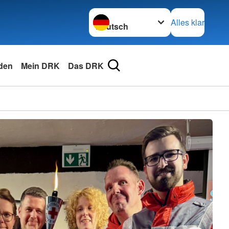
Sprache wechseln zu
Alles klar
den
Mein DRK
Das DRK