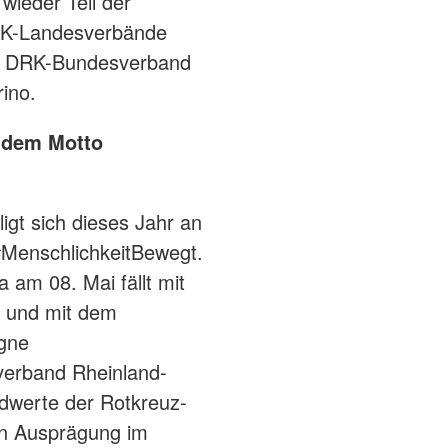
wieder Teil der
DRK-Landesverbände
er DRK-Bundesverband
rino.
r dem Motto
gt sich dieses Jahr an
#MenschlichkeitBewegt.
a am 08. Mai fällt mit
 und mit dem
gne
verband Rheinland-
ndwerte der Rotkreuz-
en Ausprägung im