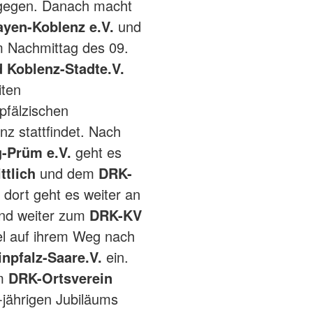
tgegen. Danach macht
yen-Koblenz e.V.
und
m Nachmittag des 09.
 Koblenz-Stadt
e.V.
iten
pfälzischen
nz stattfindet. Nach
-Prüm e.V.
geht es
ttlich
und dem
DRK-
 dort geht es weiter an
nd weiter zum
DRK-KV
kel auf ihrem Weg nach
npfalz-Saare.V.
ein.
om
DRK-Ortsverein
jährigen Jubiläums