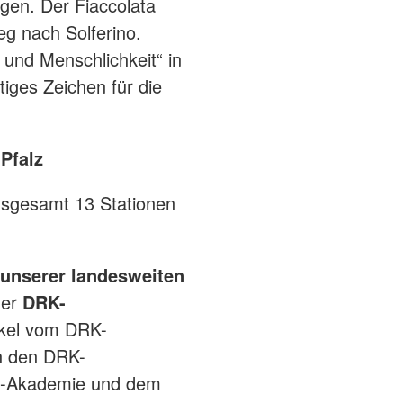
gen. Der Fiaccolata
g nach Solferino.
und Menschlichkeit“ in
iges Zeichen für die
Pfalz
insgesamt 13 Stationen
 unserer landesweiten
der
DRK-
ckel vom DRK-
ch den DRK-
uz-Akademie und dem