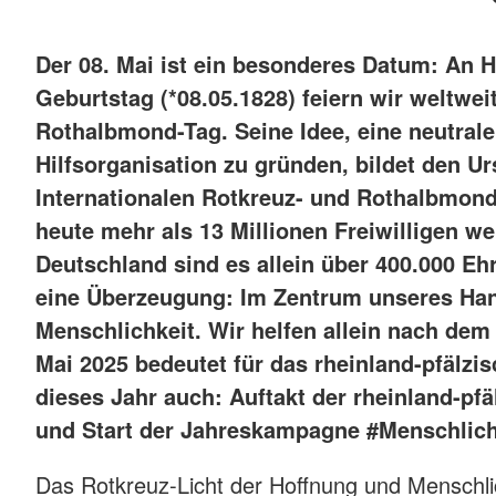
Der 08. Mai ist ein besonderes Datum: An 
Geburtstag (*08.05.1828) feiern wir weltwei
Rothalbmond-Tag. Seine Idee, eine neutral
Hilfsorganisation zu gründen, bildet den U
Internationalen Rotkreuz- und Rothalbmon
heute mehr als 13 Millionen Freiwilligen wel
Deutschland sind es allein über 400.000 Ehr
eine Überzeugung: Im Zentrum unseres Han
Übergabe der Fackel vom DRK-Kreisverband Bit
Menschlichkeit. Wir helfen allein nach dem
Kreisverband Bernkastel-Wittl
Mai 2025 bedeutet für das rheinland-pfälzi
dieses Jahr auch: Auftakt der rheinland-pfä
und Start der Jahreskampagne #Menschlic
Das Rotkreuz-Licht der Hoffnung und Menschli