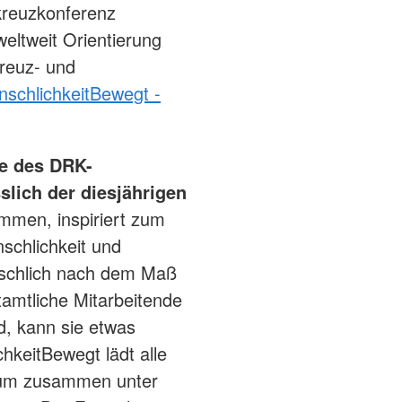
kreuzkonferenz
eltweit Orientierung
kreuz- und
schlichkeitBewegt -
e des DRK-
lich der diesjährigen
mmen, inspiriert zum
schlichkeit und
nschlich nach dem Maß
amtliche Mitarbeitende
, kann sie etwas
keitBewegt lädt alle
, um zusammen unter