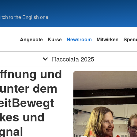
tch to the English one
Angebote
Kurse
Newsroom
Mitwirken
Spen
Fiaccolata 2025
offnung und
 unter dem
eitBewegt
rkes und
gnal