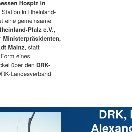
essen Hospiz in
 Station in Rheinland-
det eine gemeinsame
einland-Pfalz e.V.,
r Ministerpräsidenten,
adt Mainz,
statt:
n Form eines
ackel über den
DRK-
DRK-Landesverband
DRK, 
Alexan