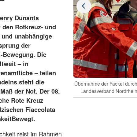
Henry Dunants
t den Rotkreuz- und
e und unabhängige
rsprung der
d-Bewegung. Die
tweit – in
enamtliche – teilen
delns steht die
burg-Prüm e.V. an den DRK-
Übernahme der Fackel durc
 Maß der Not. Der 08.
ich e.V..
Landesverband Nordrhein 
sche Rote Kreuz
lzischen Fiaccolata
hkeitBewegt.
chkeit reist im Rahmen