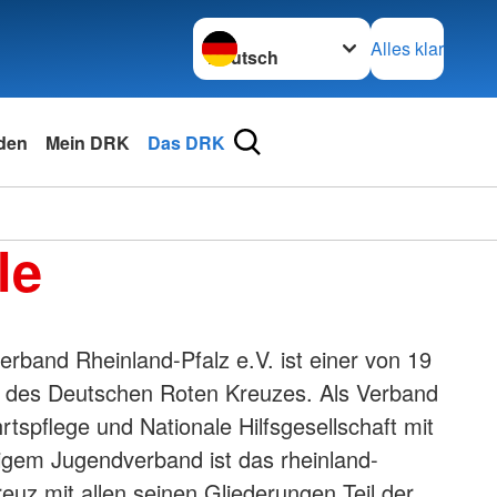
Sprache wechseln zu
Alles klar
den
Mein DRK
Das DRK
le
band Rheinland-Pfalz e.V. ist einer von 19
des Deutschen Roten Kreuzes. Als Verband
rtspflege und Nationale Hilfsgesellschaft mit
igem Jugendverband ist das rheinland-
euz mit allen seinen Gliederungen Teil der