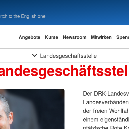
tch to the English one
Angebote
Kurse
Newsroom
Mitwirken
Spen
Landesgeschäftsstelle
andesgeschäftsstel
Der DRK-Landesver
Landesverbänden 
der freien Wohlfah
einem eigenständ
pfälzische Rote Kr