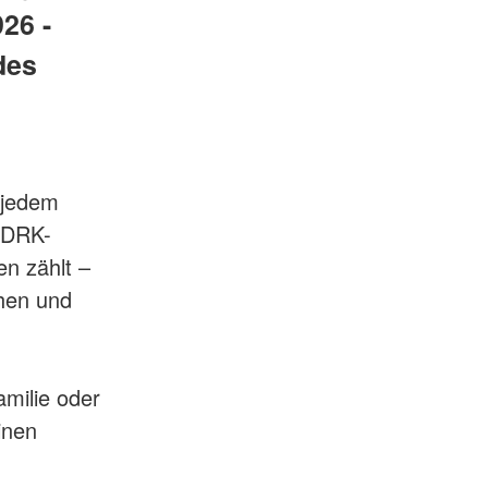
26 -
des
 jedem
s DRK-
n zählt –
chen und
amilie oder
inen