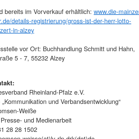
d bereits im Vorverkauf erhältlich:
www.die-mainze
de/details-registrierung/gross-ist-der-herr-lotto-
zert-in-alzey
sstelle vor Ort: Buchhandlung Schmitt und Hahn,
traße 5 - 7, 55232 Alzey
takt:
sverband Rheinland-Pfalz e.V.
e „Kommunikation und Verbandsentwicklung“
homsen-Weiße
 Presse- und Medienarbeit
 31 28 28 1502
thomsen-weisse(at)lv-rlp.drk(dot)de