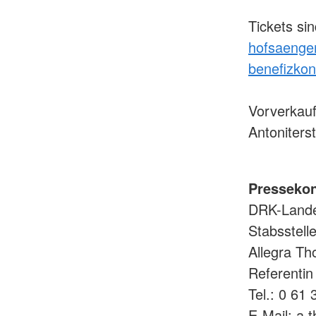
Tickets sin
hofsaenger.
benefizkon
Vorverkauf
Antoniters
Pressekon
DRK-Lande
Stabsstell
Allegra T
Referentin
Tel.: 0 61
E-Mail: a.