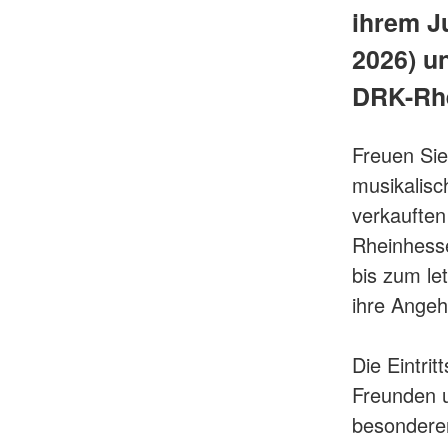
ihrem J
2026) u
DRK-Rhe
Freuen Sie
musikalisc
verkauften
Rheinhesse
bis zum le
ihre Ange
Die Eintri
Freunden 
besonderen