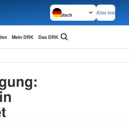
Sprache wechseln zu
Alles klar
den
Mein DRK
Das DRK
igung:
in
t