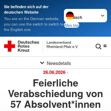
Sie befinden sich auf der
Sprache wechseln zu
deutschen Website
You are on the German website,
you can use the switch to switch to
Alles klar
the English one
Landesverband
Rheinland-Pfalz e.V.
Newsdetails
26.06.2026
·
Feierliche
Verabschiedung von
57 Absolvent*innen