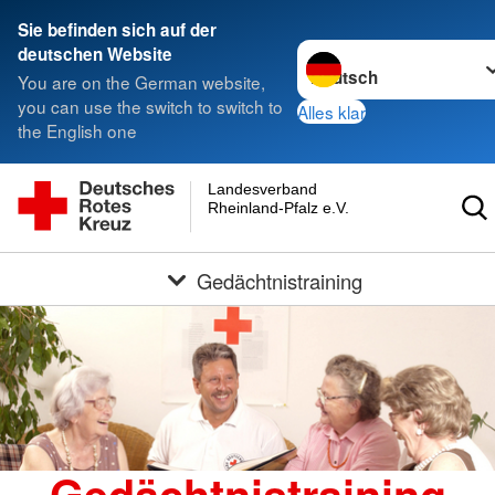
Sie befinden sich auf der
Sprache wechseln zu
deutschen Website
You are on the German website,
you can use the switch to switch to
Alles klar
the English one
Landesverband
Rheinland-Pfalz e.V.
Gedächtnistraining
Gedächtnistraining