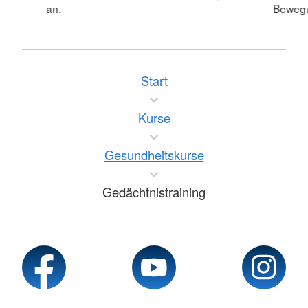
an.
Bewegu
Start
Kurse
Gesundheitskurse
Gedächtnistraining